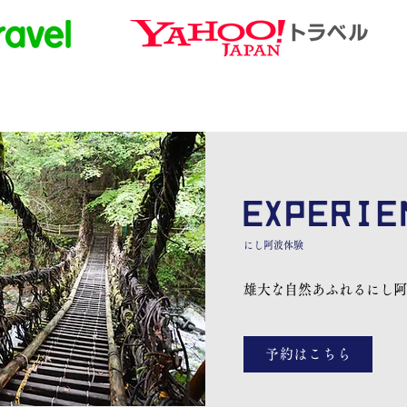
にし阿波​体験
雄大な自然あふれる​にし阿
予約はこちら